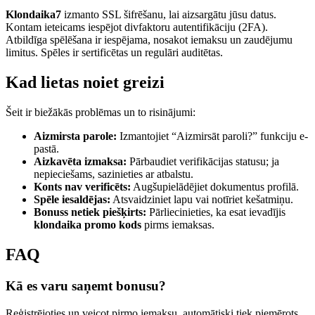
Klondaika7
izmanto SSL šifrēšanu, lai aizsargātu jūsu datus.
Kontam ieteicams iespējot divfaktoru autentifikāciju (2FA).
Atbildīga spēlēšana ir iespējama, nosakot iemaksu un zaudējumu
limitus. Spēles ir sertificētas un regulāri auditētas.
Kad lietas noiet greizi
Šeit ir biežākās problēmas un to risinājumi:
Aizmirsta parole:
Izmantojiet “Aizmirsāt paroli?” funkciju e-
pastā.
Aizkavēta izmaksa:
Pārbaudiet verifikācijas statusu; ja
nepieciešams, sazinieties ar atbalstu.
Konts nav verificēts:
Augšupielādējiet dokumentus profilā.
Spēle iesaldējas:
Atsvaidziniet lapu vai notīriet kešatmiņu.
Bonuss netiek piešķirts:
Pārliecinieties, ka esat ievadījis
klondaika promo kods
pirms iemaksas.
FAQ
Kā es varu saņemt bonusu?
Reģistrējoties un veicot pirmo iemaksu, automātiski tiek piemērots