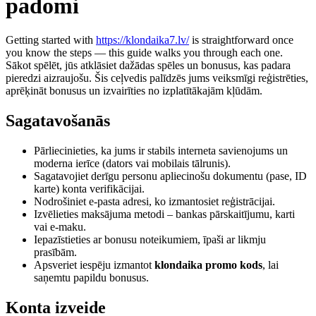
padomi
Getting started with
https://klondaika7.lv/
is straightforward once
you know the steps — this guide walks you through each one.
Sākot spēlēt, jūs atklāsiet dažādas spēles un bonusus, kas padara
pieredzi aizraujošu. Šis ceļvedis palīdzēs jums veiksmīgi reģistrēties,
aprēķināt bonusus un izvairīties no izplatītākajām kļūdām.
Sagatavošanās
Pārliecinieties, ka jums ir stabils interneta savienojums un
moderna ierīce (dators vai mobilais tālrunis).
Sagatavojiet derīgu personu apliecinošu dokumentu (pase, ID
karte) konta verifikācijai.
Nodrošiniet e-pasta adresi, ko izmantosiet reģistrācijai.
Izvēlieties maksājuma metodi – bankas pārskaitījumu, karti
vai e-maku.
Iepazīstieties ar bonusu noteikumiem, īpaši ar likmju
prasībām.
Apsveriet iespēju izmantot
klondaika promo kods
, lai
saņemtu papildu bonusus.
Konta izveide