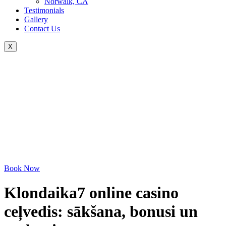
Norwalk, CA
Testimonials
Gallery
Contact Us
X
Book Now
Klondaika7 online casino
ceļvedis: sākšana, bonusi un