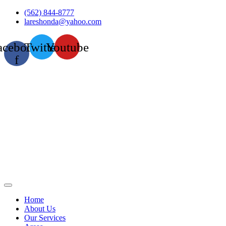
Skip
(562) 844-8777
to
lareshonda@yahoo.com
content
acebook-
Twitter
Youtube
f
Home
About Us
Our Services