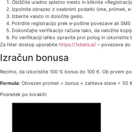
Obiščite uradno spletno mesto in kliknite »Registracij
Izpolnite obrazec z osebnimi podatki (ime, priimek, e-
Izberite valuto in določite geslo.
Potrdite registracijo prek e-poštne povezave ali SMS
Dokončajte verifikacijo računa tako, da naložite kop
Po verifikaciji lahko opravite prvi polog in izkoristit
Za hiter dostop uporabite
https://1xbets.si/
– povezava do p
Izračun bonusa
Recimo, da izkoristite 100 % bonus do 100 €. Ob prvem pol
Formula:
Obvezen promet = bonus × zahteva stave = 50 € 
Posnetek po korakih: