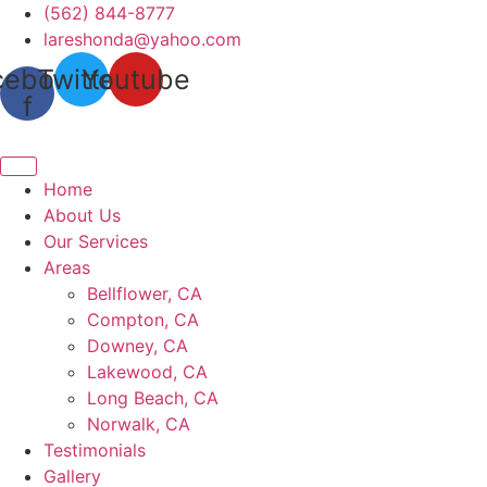
Skip
(562) 844-8777
to
lareshonda@yahoo.com
content
cebook-
Twitter
Youtube
f
Home
About Us
Our Services
Areas
Bellflower, CA
Compton, CA
Downey, CA
Lakewood, CA
Long Beach, CA
Norwalk, CA
Testimonials
Gallery