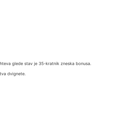
hteva glede stav je 35-kratnik zneska bonusa.
tva dvignete.