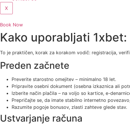
X
Book Now
Kako uporabljati 1xbet: 
To je praktičen, korak za korakom vodič: registracija, verifi
Preden začnete
Preverite starostno omejitev – minimalno 18 let.
Pripravite osebni dokument (osebna izkaznica ali potni 
Izberite način plačila – na voljo so kartice, e-denarni
Prepričajte se, da imate stabilno internetno povezavo,
Razumite pogoje bonusov, zlasti zahteve glede stav.
Ustvarjanje računa