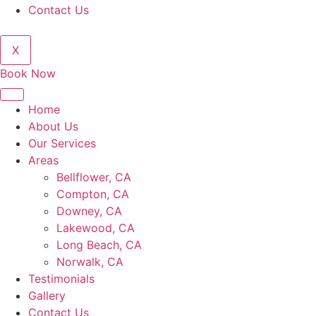
Contact Us
X
Book Now
Home
About Us
Our Services
Areas
Bellflower, CA
Compton, CA
Downey, CA
Lakewood, CA
Long Beach, CA
Norwalk, CA
Testimonials
Gallery
Contact Us