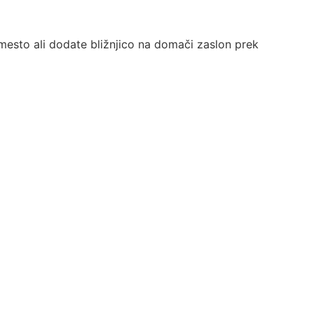
mesto ali dodate bližnjico na domači zaslon prek