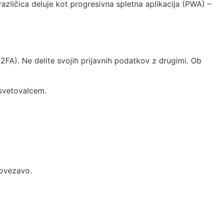
azličica deluje kot progresivna spletna aplikacija (PWA) –
2FA). Ne delite svojih prijavnih podatkov z drugimi. Ob
 svetovalcem.
povezavo.