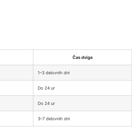
Čas dviga
1–3 delovnih dni
Do 24 ur
Do 24 ur
3–7 delovnih dni