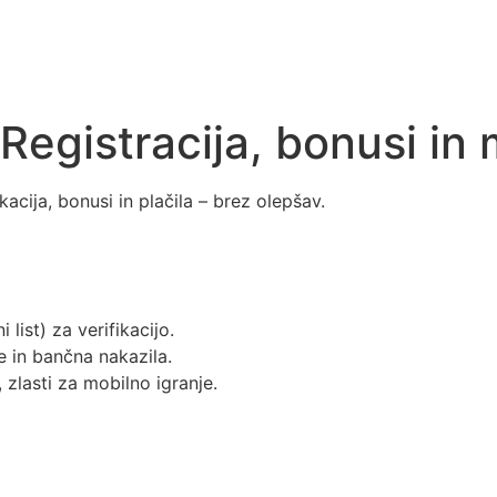
Registracija, bonusi in 
kacija, bonusi in plačila – brez olepšav.
list) za verifikacijo.
ce in bančna nakazila.
 zlasti za mobilno igranje.