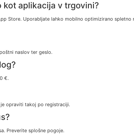
 kot aplikacija v trgovini?
App Store. Uporabljate lahko mobilno optimizirano spletno 
poštni naslov ter geslo.
log?
0 €.
e opraviti takoj po registraciji.
us?
sa. Preverite splošne pogoje.