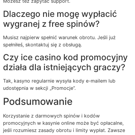
Możesz też zapytać support.
Dlaczego nie mogę wypłacić
wygranej z free spinów?
Musisz najpierw spełnić warunek obrotu. Jeśli już
spełniłeś, skontaktuj się z obsługą.
Czy ice casino kod promocyjny
działa dla istniejących graczy?
Tak, kasyno regularnie wysyła kody e-mailem lub
udostępnia w sekcji „Promocje”.
Podsumowanie
Korzystanie z darmowych spinów i kodów
promocyjnych w kasynie online może być opłacalne,
jeśli rozumiesz zasady obrotu i limity wypłat. Zawsze