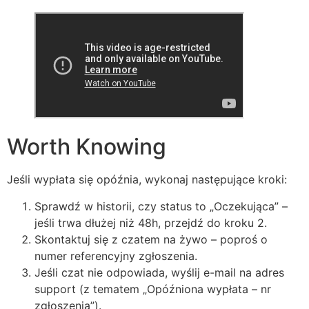
Worth Knowing
Jeśli wypłata się opóźnia, wykonaj następujące kroki:
Sprawdź w historii, czy status to „Oczekująca” –
jeśli trwa dłużej niż 48h, przejdź do kroku 2.
Skontaktuj się z czatem na żywo – poproś o
numer referencyjny zgłoszenia.
Jeśli czat nie odpowiada, wyślij e-mail na adres
support (z tematem „Opóźniona wypłata – nr
zgłoszenia”).