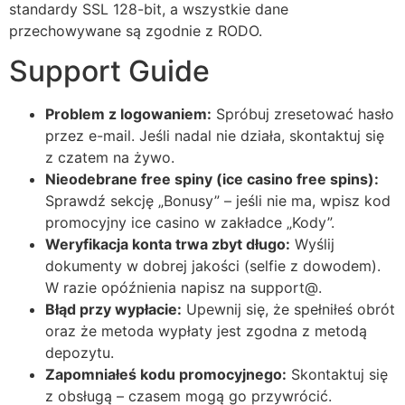
standardy SSL 128-bit, a wszystkie dane
przechowywane są zgodnie z RODO.
Support Guide
Problem z logowaniem:
Spróbuj zresetować hasło
przez e-mail. Jeśli nadal nie działa, skontaktuj się
z czatem na żywo.
Nieodebrane free spiny (ice casino free spins):
Sprawdź sekcję „Bonusy” – jeśli nie ma, wpisz kod
promocyjny ice casino w zakładce „Kody”.
Weryfikacja konta trwa zbyt długo:
Wyślij
dokumenty w dobrej jakości (selfie z dowodem).
W razie opóźnienia napisz na support@.
Błąd przy wypłacie:
Upewnij się, że spełniłeś obrót
oraz że metoda wypłaty jest zgodna z metodą
depozytu.
Zapomniałeś kodu promocyjnego:
Skontaktuj się
z obsługą – czasem mogą go przywrócić.