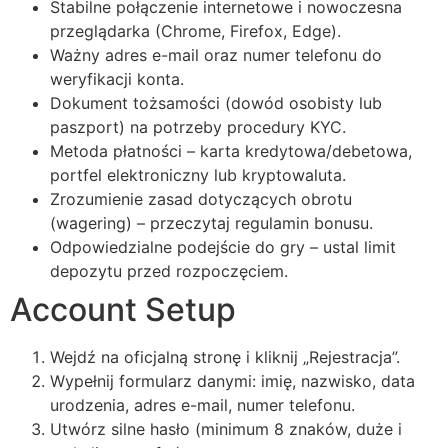
Stabilne połączenie internetowe i nowoczesna
przeglądarka (Chrome, Firefox, Edge).
Ważny adres e-mail oraz numer telefonu do
weryfikacji konta.
Dokument tożsamości (dowód osobisty lub
paszport) na potrzeby procedury KYC.
Metoda płatności – karta kredytowa/debetowa,
portfel elektroniczny lub kryptowaluta.
Zrozumienie zasad dotyczących obrotu
(wagering) – przeczytaj regulamin bonusu.
Odpowiedzialne podejście do gry – ustal limit
depozytu przed rozpoczęciem.
Account Setup
Wejdź na oficjalną stronę i kliknij „Rejestracja”.
Wypełnij formularz danymi: imię, nazwisko, data
urodzenia, adres e-mail, numer telefonu.
Utwórz silne hasło (minimum 8 znaków, duże i