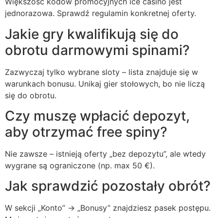
Większość kodów promocyjnych ice casino jest
jednorazowa. Sprawdź regulamin konkretnej oferty.
Jakie gry kwalifikują się do
obrotu darmowymi spinami?
Zazwyczaj tylko wybrane sloty – lista znajduje się w
warunkach bonusu. Unikaj gier stołowych, bo nie liczą
się do obrotu.
Czy muszę wpłacić depozyt,
aby otrzymać free spiny?
Nie zawsze – istnieją oferty „bez depozytu”, ale wtedy
wygrane są ograniczone (np. max 50 €).
Jak sprawdzić pozostały obrót?
W sekcji „Konto” → „Bonusy” znajdziesz pasek postępu.