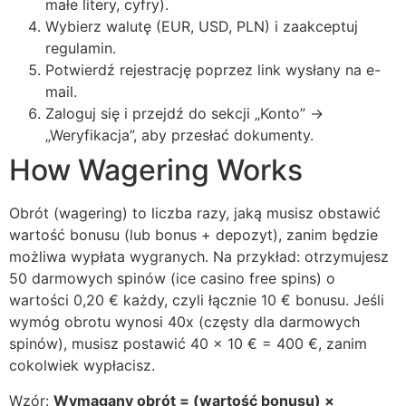
małe litery, cyfry).
Wybierz walutę (EUR, USD, PLN) i zaakceptuj
regulamin.
Potwierdź rejestrację poprzez link wysłany na e-
mail.
Zaloguj się i przejdź do sekcji „Konto” →
„Weryfikacja”, aby przesłać dokumenty.
How Wagering Works
Obrót (wagering) to liczba razy, jaką musisz obstawić
wartość bonusu (lub bonus + depozyt), zanim będzie
możliwa wypłata wygranych. Na przykład: otrzymujesz
50 darmowych spinów (ice casino free spins) o
wartości 0,20 € każdy, czyli łącznie 10 € bonusu. Jeśli
wymóg obrotu wynosi 40x (częsty dla darmowych
spinów), musisz postawić 40 × 10 € = 400 €, zanim
cokolwiek wypłacisz.
Wzór:
Wymagany obrót = (wartość bonusu) ×