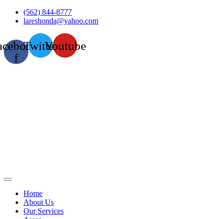
Skip
(562) 844-8777
to
lareshonda@yahoo.com
content
acebook-
Twitter
Youtube
f
Home
About Us
Our Services