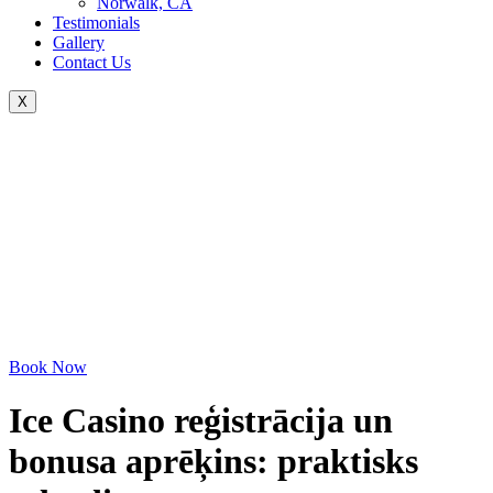
Norwalk, CA
Testimonials
Gallery
Contact Us
X
Book Now
Ice Casino reģistrācija un
bonusa aprēķins: praktisks