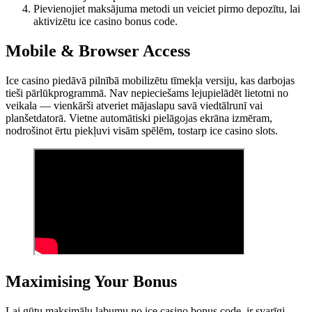
Pievienojiet maksājuma metodi un veiciet pirmo depozītu, lai
aktivizētu ice casino bonus code.
Mobile & Browser Access
Ice casino piedāvā pilnībā mobilizētu tīmekļa versiju, kas darbojas
tieši pārlūkprogrammā. Nav nepieciešams lejupielādēt lietotni no
veikala — vienkārši atveriet mājaslapu savā viedtālrunī vai
planšetdatorā. Vietne automātiski pielāgojas ekrāna izmēram,
nodrošinot ērtu piekļuvi visām spēlēm, tostarp ice casino slots.
Maximising Your Bonus
Lai gūtu maksimālu labumu no ice casino bonus code, ir svarīgi