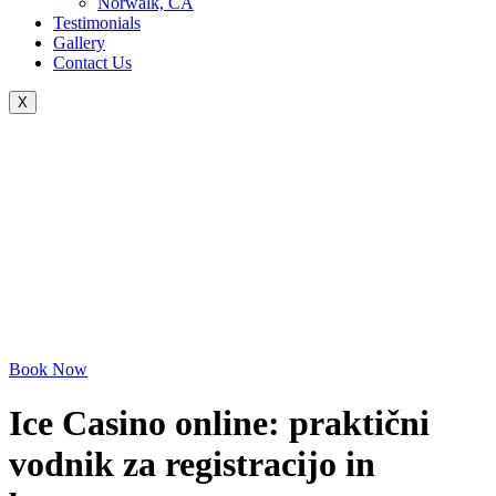
Norwalk, CA
Testimonials
Gallery
Contact Us
X
Book Now
Ice Casino online: praktični
vodnik za registracijo in