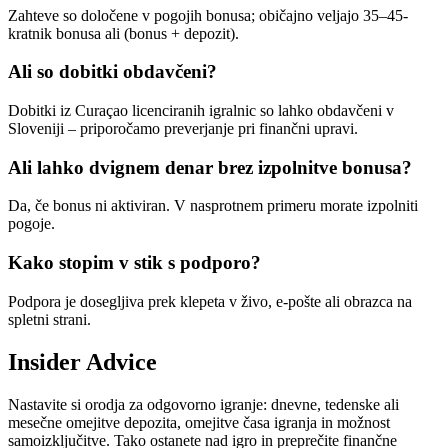
Zahteve so določene v pogojih bonusa; običajno veljajo 35–45-
kratnik bonusa ali (bonus + depozit).
Ali so dobitki obdavčeni?
Dobitki iz Curaçao licenciranih igralnic so lahko obdavčeni v
Sloveniji – priporočamo preverjanje pri finančni upravi.
Ali lahko dvignem denar brez izpolnitve bonusa?
Da, če bonus ni aktiviran. V nasprotnem primeru morate izpolniti
pogoje.
Kako stopim v stik s podporo?
Podpora je dosegljiva prek klepeta v živo, e-pošte ali obrazca na
spletni strani.
Insider Advice
Nastavite si orodja za odgovorno igranje: dnevne, tedenske ali
mesečne omejitve depozita, omejitve časa igranja in možnost
samoizključitve. Tako ostanete nad igro in preprečite finančne