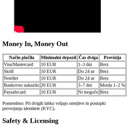
Money In, Money Out
Način plačila
Minimalni depozit
Čas dviga
Provizija
Visa/Mastercard
10 EUR
1–3 dni
Brez
Skrill
10 EUR
Do 24 ur
Brez
Neteller
10 EUR
Do 24 ur
Brez
Bankovno nakazilo
20 EUR
3–7 dni
Morda 1–2 %
Paysafecard
10 EUR
Ni mogoče
Brez
Pomembno: Pri dvigih lahko veljajo omejitve in postopki
preverjanja identitete (KYC).
Safety & Licensing