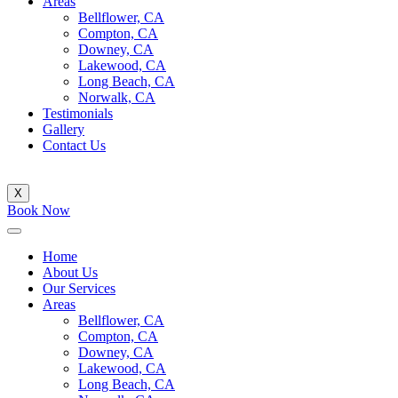
Areas
Bellflower, CA
Compton, CA
Downey, CA
Lakewood, CA
Long Beach, CA
Norwalk, CA
Testimonials
Gallery
Contact Us
X
Book Now
Home
About Us
Our Services
Areas
Bellflower, CA
Compton, CA
Downey, CA
Lakewood, CA
Long Beach, CA