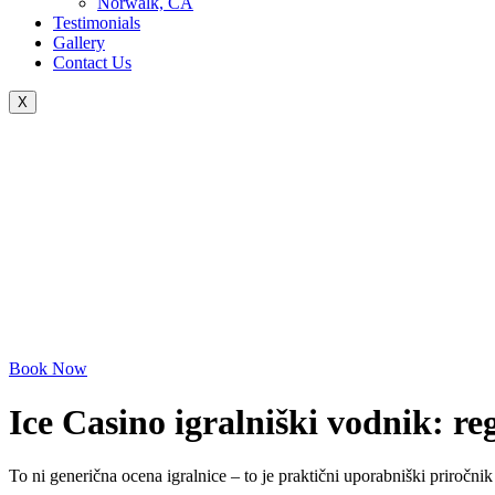
Norwalk, CA
Testimonials
Gallery
Contact Us
X
Book Now
Ice Casino igralniški vodnik: re
To ni generična ocena igralnice – to je praktični uporabniški priročni