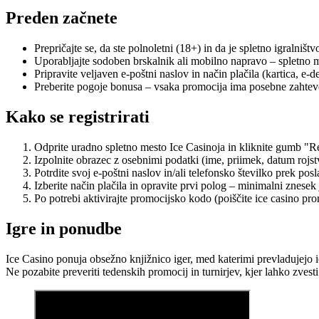
Preden začnete
Prepričajte se, da ste polnoletni (18+) in da je spletno igralništv
Uporabljajte sodoben brskalnik ali mobilno napravo – spletno 
Pripravite veljaven e-poštni naslov in način plačila (kartica, e-d
Preberite pogoje bonusa – vsaka promocija ima posebne zahteve
Kako se registrirati
Odprite uradno spletno mesto Ice Casinoja in kliknite gumb "Re
Izpolnite obrazec z osebnimi podatki (ime, priimek, datum rojst
Potrdite svoj e-poštni naslov in/ali telefonsko številko prek pos
Izberite način plačila in opravite prvi polog – minimalni znese
Po potrebi aktivirajte promocijsko kodo (poiščite ice casino pr
Igre in ponudbe
Ice Casino ponuja obsežno knjižnico iger, med katerimi prevladujejo ice
Ne pozabite preveriti tedenskih promocij in turnirjev, kjer lahko zvest