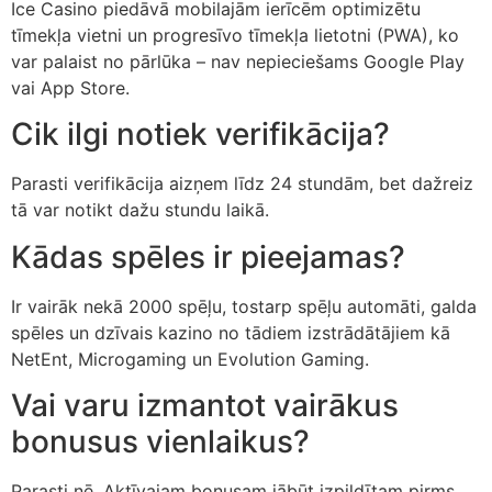
Ice Casino piedāvā mobilajām ierīcēm optimizētu
tīmekļa vietni un progresīvo tīmekļa lietotni (PWA), ko
var palaist no pārlūka – nav nepieciešams Google Play
vai App Store.
Cik ilgi notiek verifikācija?
Parasti verifikācija aizņem līdz 24 stundām, bet dažreiz
tā var notikt dažu stundu laikā.
Kādas spēles ir pieejamas?
Ir vairāk nekā 2000 spēļu, tostarp spēļu automāti, galda
spēles un dzīvais kazino no tādiem izstrādātājiem kā
NetEnt, Microgaming un Evolution Gaming.
Vai varu izmantot vairākus
bonusus vienlaikus?
Parasti nē. Aktīvajam bonusam jābūt izpildītam pirms