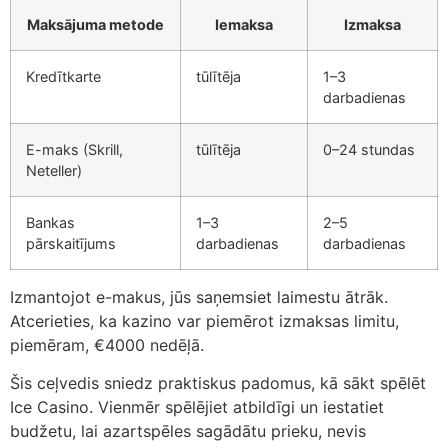
Maksājuma metode
Iemaksa
Izmaksa
Kredītkarte
tūlītēja
1–3
darbadienas
E-maks (Skrill,
tūlītēja
0–24 stundas
Neteller)
Bankas
1–3
2–5
pārskaitījums
darbadienas
darbadienas
Izmantojot e-makus, jūs saņemsiet laimestu ātrāk.
Atcerieties, ka kazino var piemērot izmaksas limitu,
piemēram, €4000 nedēļā.
Šis ceļvedis sniedz praktiskus padomus, kā sākt spēlēt
Ice Casino. Vienmēr spēlējiet atbildīgi un iestatiet
budžetu, lai azartspēles sagādātu prieku, nevis