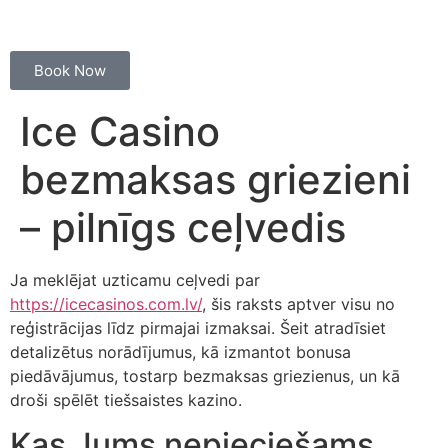
Book Now
Ice Casino
bezmaksas griezieni
– pilnīgs ceļvedis
Ja meklējat uzticamu ceļvedi par
https://icecasinos.com.lv/
, šis raksts aptver visu no
reģistrācijas līdz pirmajai izmaksai. Šeit atradīsiet
detalizētus norādījumus, kā izmantot bonusa
piedāvājumus, tostarp bezmaksas griezienus, un kā
droši spēlēt tiešsaistes kazino.
Kas Jums nepieciešams