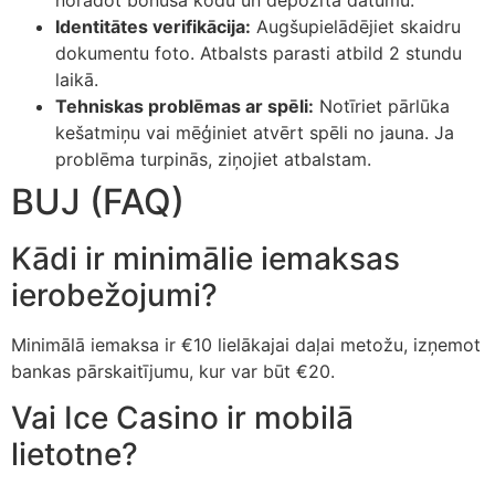
Identitātes verifikācija:
Augšupielādējiet skaidru
dokumentu foto. Atbalsts parasti atbild 2 stundu
laikā.
Tehniskas problēmas ar spēli:
Notīriet pārlūka
kešatmiņu vai mēģiniet atvērt spēli no jauna. Ja
problēma turpinās, ziņojiet atbalstam.
BUJ (FAQ)
Kādi ir minimālie iemaksas
ierobežojumi?
Minimālā iemaksa ir €10 lielākajai daļai metožu, izņemot
bankas pārskaitījumu, kur var būt €20.
Vai Ice Casino ir mobilā
lietotne?