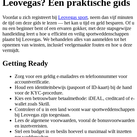
Leovegas? Een praktische gids
Voordat u zich registreert bij
Leovegas sport
, neem dan vijf minuten
de tijd om deze gids te lezen — het kan u tijd en geld besparen. Of u
nu een beginner bent of een ervaren gokker, met deze stapsgewijze
handleiding leert u hoe u efficiënt en veilig sportweddenschappen
plaatst bij Leovegas. We behandelen alles van aanmelden tot het
opnemen van winsten, inclusief veelgemaakte fouten en hoe u deze
vermijdt.
Getting Ready
Zorg voor een geldig e-mailadres en telefoonnummer voor
accountverificatie.
Houd een identiteitsbewijs (paspoort of ID-kaart) bij de hand
voor de KYC-procedure.
Kies een betrouwbare betaalmethode: iDEAL, creditcard of e-
wallet zoals Skrill.
Controleer of u in een land woont waar sportweddenschappen
bij Leovegas zijn toegestaan.
Lees de algemene voorwaarden, vooral de bonusvoorwaarden
en inzetvereisten.
Stel een budget in en beslis hoeveel u maximaal wilt inzetten
per weddenschap.