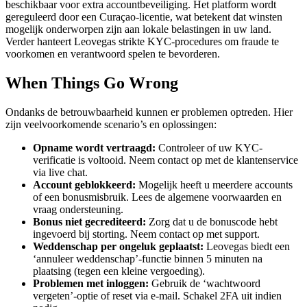
beschikbaar voor extra accountbeveiliging. Het platform wordt
gereguleerd door een Curaçao-licentie, wat betekent dat winsten
mogelijk onderworpen zijn aan lokale belastingen in uw land.
Verder hanteert Leovegas strikte KYC-procedures om fraude te
voorkomen en verantwoord spelen te bevorderen.
When Things Go Wrong
Ondanks de betrouwbaarheid kunnen er problemen optreden. Hier
zijn veelvoorkomende scenario’s en oplossingen:
Opname wordt vertraagd:
Controleer of uw KYC-
verificatie is voltooid. Neem contact op met de klantenservice
via live chat.
Account geblokkeerd:
Mogelijk heeft u meerdere accounts
of een bonusmisbruik. Lees de algemene voorwaarden en
vraag ondersteuning.
Bonus niet gecrediteerd:
Zorg dat u de bonuscode hebt
ingevoerd bij storting. Neem contact op met support.
Weddenschap per ongeluk geplaatst:
Leovegas biedt een
‘annuleer weddenschap’-functie binnen 5 minuten na
plaatsing (tegen een kleine vergoeding).
Problemen met inloggen:
Gebruik de ‘wachtwoord
vergeten’-optie of reset via e-mail. Schakel 2FA uit indien