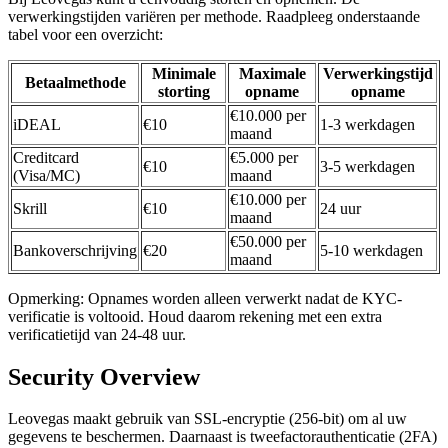
verwerkingstijden variëren per methode. Raadpleeg onderstaande
tabel voor een overzicht:
Minimale
Maximale
Verwerkingstijd
Betaalmethode
storting
opname
opname
€10.000 per
iDEAL
€10
1-3 werkdagen
maand
Creditcard
€5.000 per
€10
3-5 werkdagen
(Visa/MC)
maand
€10.000 per
Skrill
€10
24 uur
maand
€50.000 per
Bankoverschrijving
€20
5-10 werkdagen
maand
Opmerking: Opnames worden alleen verwerkt nadat de KYC-
verificatie is voltooid. Houd daarom rekening met een extra
verificatietijd van 24-48 uur.
Security Overview
Leovegas maakt gebruik van SSL-encryptie (256-bit) om al uw
gegevens te beschermen. Daarnaast is tweefactorauthenticatie (2FA)