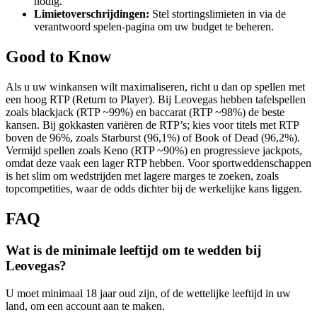
nodig.
Limietoverschrijdingen:
Stel stortingslimieten in via de
verantwoord spelen-pagina om uw budget te beheren.
Good to Know
Als u uw winkansen wilt maximaliseren, richt u dan op spellen met
een hoog RTP (Return to Player). Bij Leovegas hebben tafelspellen
zoals blackjack (RTP ~99%) en baccarat (RTP ~98%) de beste
kansen. Bij gokkasten variëren de RTP’s; kies voor titels met RTP
boven de 96%, zoals Starburst (96,1%) of Book of Dead (96,2%).
Vermijd spellen zoals Keno (RTP ~90%) en progressieve jackpots,
omdat deze vaak een lager RTP hebben. Voor sportweddenschappen
is het slim om wedstrijden met lagere marges te zoeken, zoals
topcompetities, waar de odds dichter bij de werkelijke kans liggen.
FAQ
Wat is de minimale leeftijd om te wedden bij
Leovegas?
U moet minimaal 18 jaar oud zijn, of de wettelijke leeftijd in uw
land, om een account aan te maken.