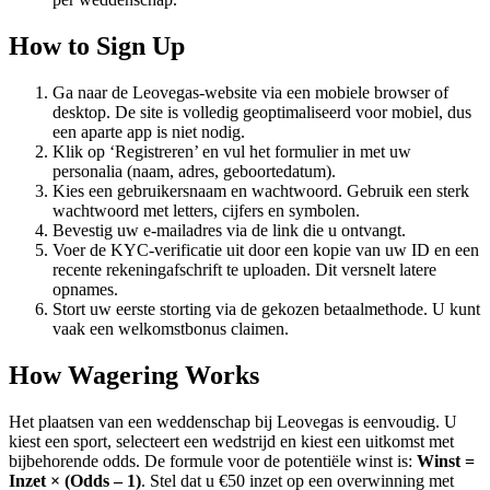
How to Sign Up
Ga naar de Leovegas-website via een mobiele browser of
desktop. De site is volledig geoptimaliseerd voor mobiel, dus
een aparte app is niet nodig.
Klik op ‘Registreren’ en vul het formulier in met uw
personalia (naam, adres, geboortedatum).
Kies een gebruikersnaam en wachtwoord. Gebruik een sterk
wachtwoord met letters, cijfers en symbolen.
Bevestig uw e-mailadres via de link die u ontvangt.
Voer de KYC-verificatie uit door een kopie van uw ID en een
recente rekeningafschrift te uploaden. Dit versnelt latere
opnames.
Stort uw eerste storting via de gekozen betaalmethode. U kunt
vaak een welkomstbonus claimen.
How Wagering Works
Het plaatsen van een weddenschap bij Leovegas is eenvoudig. U
kiest een sport, selecteert een wedstrijd en kiest een uitkomst met
bijbehorende odds. De formule voor de potentiële winst is:
Winst =
Inzet × (Odds – 1)
. Stel dat u €50 inzet op een overwinning met