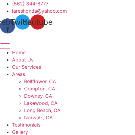
Skip
(562) 844-8777
to
lareshonda@yahoo.com
content
cebook-
Twitter
Youtube
f
Home
About Us
Our Services
Areas
Bellflower, CA
Compton, CA
Downey, CA
Lakewood, CA
Long Beach, CA
Norwalk, CA
Testimonials
Gallery