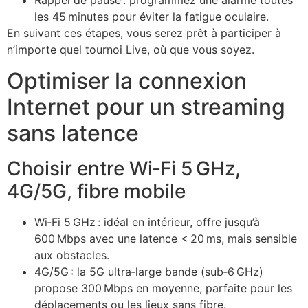
Rappel de pause : programmez une alarme toutes
les 45 minutes pour éviter la fatigue oculaire.
En suivant ces étapes, vous serez prêt à participer à
n’importe quel tournoi Live, où que vous soyez.
Optimiser la connexion
Internet pour un streaming
sans latence
Choisir entre Wi‑Fi 5 GHz,
4G/5G, fibre mobile
Wi‑Fi 5 GHz : idéal en intérieur, offre jusqu’à
600 Mbps avec une latence < 20 ms, mais sensible
aux obstacles.
4G/5G : la 5G ultra‑large bande (sub‑6 GHz)
propose 300 Mbps en moyenne, parfaite pour les
déplacements ou les lieux sans fibre.