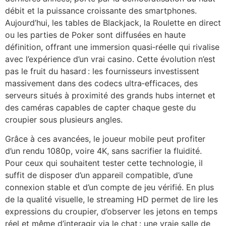
débit et la puissance croissante des smartphones.
Aujourd’hui, les tables de Blackjack, la Roulette en direct
ou les parties de Poker sont diffusées en haute
définition, offrant une immersion quasi‑réelle qui rivalise
avec l’expérience d’un vrai casino. Cette évolution n’est
pas le fruit du hasard : les fournisseurs investissent
massivement dans des codecs ultra‑efficaces, des
serveurs situés à proximité des grands hubs internet et
des caméras capables de capter chaque geste du
croupier sous plusieurs angles.
Grâce à ces avancées, le joueur mobile peut profiter
d’un rendu 1080p, voire 4K, sans sacrifier la fluidité.
Pour ceux qui souhaitent tester cette technologie, il
suffit de disposer d’un appareil compatible, d’une
connexion stable et d’un compte de jeu vérifié. En plus
de la qualité visuelle, le streaming HD permet de lire les
expressions du croupier, d’observer les jetons en temps
réel et même d’interagir via le chat : une vraie salle de