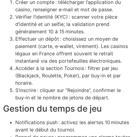
Créer un compte : télécharger l’application du
casino, renseigner e‑mail et mot de passe.
Vérifier l’identité (KYC) : scanner votre pièce
d’identité et un selfie; la validation prend
généralement 10 à 15 minutes.
Effectuer un dépôt : choisissez un moyen de
paiement (carte, e‑wallet, virement). Les casinos
légaux en France offrent souvent le retrait
instantané via des portefeuilles électroniques.
Accéder à la section Tournois : filtrer par jeu
(Blackjack, Roulette, Poker), par buy‑in et par
horaire.
S’inscrire : cliquer sur “Rejoindre”, confirmer le
buy‑in et le nombre de jetons de départ.
Gestion du temps de jeu
Notifications push : activez les alertes 10 minutes
avant le début du tournoi.