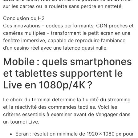
sur les cartes ou la roulette sans perdre en netteté.
Conclusion du H2
Ces innovations – codecs performants, CDN proches et
caméras multiples – transforment le petit écran en une
fenêtre immersive, capable de reproduire l’ambiance
d’un casino réel avec une latence quasi nulle.
Mobile : quels smartphones
et tablettes supportent le
Live en 1080p/4K ?
Le choix du terminal détermine la fluidité du streaming
et la réactivité des commandes tactiles. Voici les
critères essentiels à examiner avant de s’engager dans
un tournoi Live.
Écran : résolution minimale de 1920 × 1080 px pour