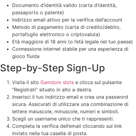
Documento d’identità valido (carta d’identità,
passaporto o patente)
Indirizzo email attivo per la verifica dell’account
Metodo di pagamento (carta di credito/debito,
portafoglio elettronico o criptovaluta)
Età maggiore di 18 anni (o l’età legale nel tuo paese)
Connessione internet stabile per una esperienza di
gioco fluida
Step-by-Step Sign-Up
Visita il sito
Gamdom slots
e clicca sul pulsante
“Registrati” situato in alto a destra.
Inserisci il tuo indirizzo email e crea una password
sicura. Assicurati di utilizzare una combinazione di
lettere maiuscole, minuscole, numeri e simboli.
Scegli un username unico che ti rappresenti.
Completa la verifica dell’email cliccando sul link
inviato nella tua casella di posta.