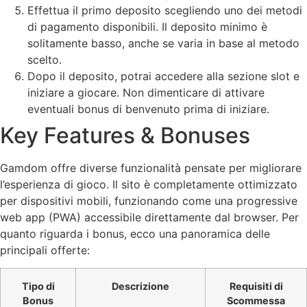
Effettua il primo deposito scegliendo uno dei metodi
di pagamento disponibili. Il deposito minimo è
solitamente basso, anche se varia in base al metodo
scelto.
Dopo il deposito, potrai accedere alla sezione slot e
iniziare a giocare. Non dimenticare di attivare
eventuali bonus di benvenuto prima di iniziare.
Key Features & Bonuses
Gamdom offre diverse funzionalità pensate per migliorare
l’esperienza di gioco. Il sito è completamente ottimizzato
per dispositivi mobili, funzionando come una progressive
web app (PWA) accessibile direttamente dal browser. Per
quanto riguarda i bonus, ecco una panoramica delle
principali offerte:
Tipo di
Descrizione
Requisiti di
Bonus
Scommessa