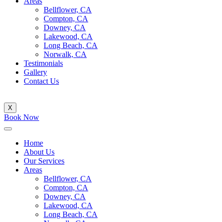
Areas
Bellflower, CA
Compton, CA
Downey, CA
Lakewood, CA
Long Beach, CA
Norwalk, CA
Testimonials
Gallery
Contact Us
X
Book Now
Home
About Us
Our Services
Areas
Bellflower, CA
Compton, CA
Downey, CA
Lakewood, CA
Long Beach, CA