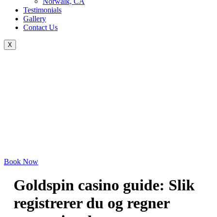
Norwalk, CA
Testimonials
Gallery
Contact Us
X
Book Now
Goldspin casino guide: Slik
registrerer du og regner