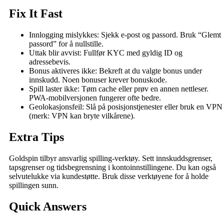
Fix It Fast
Innlogging mislykkes: Sjekk e-post og passord. Bruk “Glemt
passord” for å nullstille.
Uttak blir avvist: Fullfør KYC med gyldig ID og
adressebevis.
Bonus aktiveres ikke: Bekreft at du valgte bonus under
innskudd. Noen bonuser krever bonuskode.
Spill laster ikke: Tøm cache eller prøv en annen nettleser.
PWA-mobilversjonen fungerer ofte bedre.
Geolokasjonsfeil: Slå på posisjonstjenester eller bruk en VPN
(merk: VPN kan bryte vilkårene).
Extra Tips
Goldspin tilbyr ansvarlig spilling-verktøy. Sett innskuddsgrenser,
tapsgrenser og tidsbegrensning i kontoinnstillingene. Du kan også
selvutelukke via kundestøtte. Bruk disse verktøyene for å holde
spillingen sunn.
Quick Answers