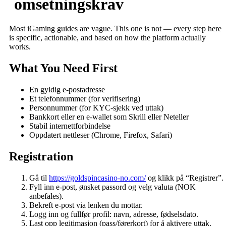
omsetningskrav
Most iGaming guides are vague. This one is not — every step here
is specific, actionable, and based on how the platform actually
works.
What You Need First
En gyldig e-postadresse
Et telefonnummer (for verifisering)
Personnummer (for KYC-sjekk ved uttak)
Bankkort eller en e-wallet som Skrill eller Neteller
Stabil internettforbindelse
Oppdatert nettleser (Chrome, Firefox, Safari)
Registration
Gå til
https://goldspincasino-no.com/
og klikk på “Registrer”.
Fyll inn e-post, ønsket passord og velg valuta (NOK
anbefales).
Bekreft e-post via lenken du mottar.
Logg inn og fullfør profil: navn, adresse, fødselsdato.
Last opp legitimasjon (pass/førerkort) for å aktivere uttak.