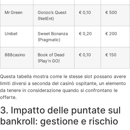
Mr Green
Gonzo’s Quest
€ 0,10
€ 500
(NetEnt)
Unibet
Sweet Bonanza
€ 0,20
€ 200
(Pragmatic)
888casino
Book of Dead
€ 0,10
€ 150
(Play’n GO)
Questa tabella mostra come le stesse slot possano avere
limiti diversi a seconda del casinò ospitante, un elemento
da tenere in considerazione quando si confrontano le
offerte.
3. Impatto delle puntate sul
bankroll: gestione e rischio