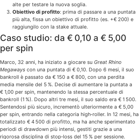
alte per testare la nuova soglia.
Obiettivo di profitto
: prima di passare a una puntata
più alta, fissa un obiettivo di profitto (es. +€ 200) e
raggiungilo con la stake attuale.
Caso studio: da € 0,10 a € 5,00
per spin
Marco, 32 anni, ha iniziato a giocare su
Great Rhino
Megaways
con una puntata di € 0,10. Dopo 6 mesi, il suo
bankroll è passato da € 150 a € 800, con una perdita
media mensile del 5 %. Decise di aumentare la puntata a
€ 1,00 per spin, mantenendo la stessa percentuale di
bankroll (1 %). Dopo altri tre mesi, il suo saldo era € 1 500.
Sentendosi più sicuro, incrementò ulteriormente a € 5,00
per spin, entrando nella categoria high‑roller. In 12 mesi, ha
totalizzato € 4 500 di profitto, ma ha anche sperimentato
periodi di drawdown più intensi, gestiti grazie a una
rigorosa disciplina di stop‑loss del 15 % per sessione.