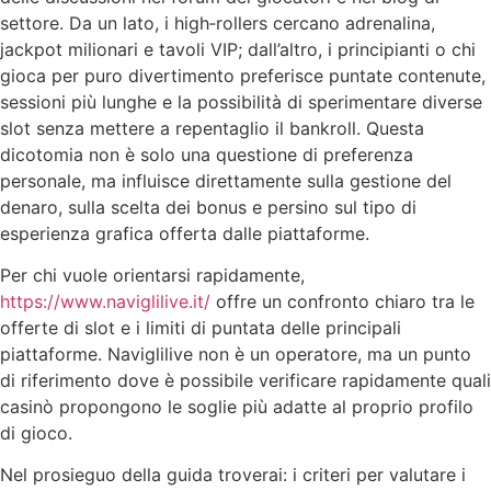
settore. Da un lato, i high‑rollers cercano adrenalina,
jackpot milionari e tavoli VIP; dall’altro, i principianti o chi
gioca per puro divertimento preferisce puntate contenute,
sessioni più lunghe e la possibilità di sperimentare diverse
slot senza mettere a repentaglio il bankroll. Questa
dicotomia non è solo una questione di preferenza
personale, ma influisce direttamente sulla gestione del
denaro, sulla scelta dei bonus e persino sul tipo di
esperienza grafica offerta dalle piattaforme.
Per chi vuole orientarsi rapidamente,
https://www.naviglilive.it/
offre un confronto chiaro tra le
offerte di slot e i limiti di puntata delle principali
piattaforme. Naviglilive non è un operatore, ma un punto
di riferimento dove è possibile verificare rapidamente quali
casinò propongono le soglie più adatte al proprio profilo
di gioco.
Nel prosieguo della guida troverai: i criteri per valutare i