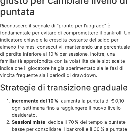
giusto per cambiare livello di
puntata
Riconoscere il segnale di “pronto per l’upgrade” è
fondamentale per evitare di compromettere il bankroll. Un
indicatore chiave è la crescita costante del saldo per
almeno tre mesi consecutivi, mantenendo una percentuale
di perdita inferiore al 10 % per sessione. Inoltre, una
familiarità approfondita con la volatilità delle slot scelte
indica che il giocatore ha già sperimentato sia le fasi di
vincita frequente sia i periodi di drawdown.
Strategie di transizione graduale
Incremento del 10 %
: aumenta la puntata di € 0,10
ogni settimana fino a raggiungere il nuovo livello
desiderato.
Sessioni miste
: dedica il 70 % del tempo a puntate
basse per consolidare il bankroll e il 30 % a puntate