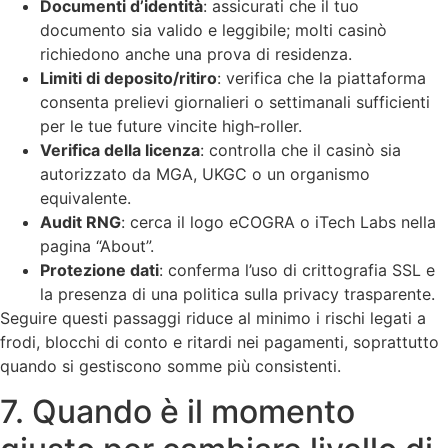
Documenti d’identità
: assicurati che il tuo
documento sia valido e leggibile; molti casinò
richiedono anche una prova di residenza.
Limiti di deposito/ritiro
: verifica che la piattaforma
consenta prelievi giornalieri o settimanali sufficienti
per le tue future vincite high‑roller.
Verifica della licenza
: controlla che il casinò sia
autorizzato da MGA, UKGC o un organismo
equivalente.
Audit RNG
: cerca il logo eCOGRA o iTech Labs nella
pagina “About”.
Protezione dati
: conferma l’uso di crittografia SSL e
la presenza di una politica sulla privacy trasparente.
Seguire questi passaggi riduce al minimo i rischi legati a
frodi, blocchi di conto e ritardi nei pagamenti, soprattutto
quando si gestiscono somme più consistenti.
7. Quando è il momento