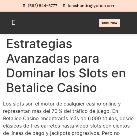
(562) 844-8777
lareshonda@yahoo.com
Book Now
Estrategias
Avanzadas para
Dominar los Slots en
Betalice Casino
Los slots son el motor de cualquier casino online y
representan más del 70 % del tráfico de juego. En
Betalice Casino encontrarás más de 6 000 títulos, desde
clásicos de tres carretes hasta video‑slots con cientos
de líneas de pago y jackpots progresivos. Pero no