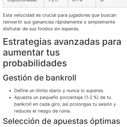
Esta velocidad es crucial para jugadores que buscan
reinvertir sus ganancias rápidamente o simplemente
disfrutar de sus fondos sin esperas.
Estrategias avanzadas para
aumentar tus
probabilidades
Gestión de bankroll
Define un límite diario y nunca lo superes.
Apuesta un pequeño porcentaje (1‑2 %) de tu
bankroll en cada giro; así prolongas tu sesión y
reduces el riesgo de ruina.
Selección de apuestas óptimas