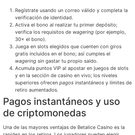
Regístrate usando un correo válido y completa la
verificación de identidad.
Activa el bono al realizar tu primer depósito;
verifica los requisitos de
wagering
(por ejemplo,
30× el bono).
Juega en slots elegidos que cuenten con giros
gratis incluidos en el bono; así cumples el
wagering
sin gastar tu propio saldo.
Acumula puntos VIP al apostar en juegos de slots
y en la sección de casino en vivo; los niveles
superiores ofrecen
pagos instantáneos
y límites de
retiro aumentados.
Pagos instantáneos y uso
de criptomonedas
Una de las mayores ventajas de Betalice Casino es la
rapidez en los retiros. Los jugadores pueden elegir