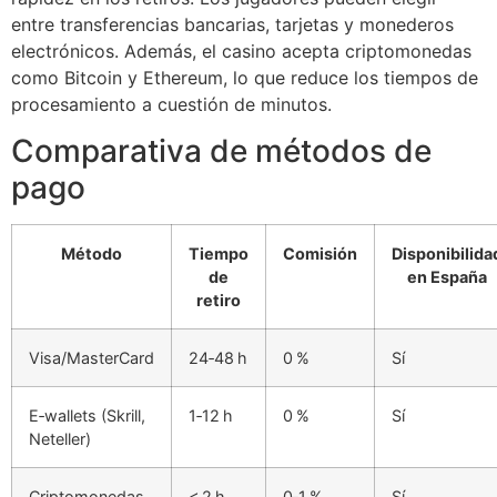
entre transferencias bancarias, tarjetas y monederos
electrónicos. Además, el casino acepta criptomonedas
como Bitcoin y Ethereum, lo que reduce los tiempos de
procesamiento a cuestión de minutos.
Comparativa de métodos de
pago
Método
Tiempo
Comisión
Disponibilida
de
en España
retiro
Visa/MasterCard
24‑48 h
0 %
Sí
E‑wallets (Skrill,
1‑12 h
0 %
Sí
Neteller)
Criptomonedas
< 2 h
0‑1 %
Sí