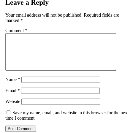
Leave a Reply
Your email address will not be published.
Required fields are
marked
*
Comment
*
Name
*
Email
*
Website
Save my name, email, and website in this browser for the next
time I comment.