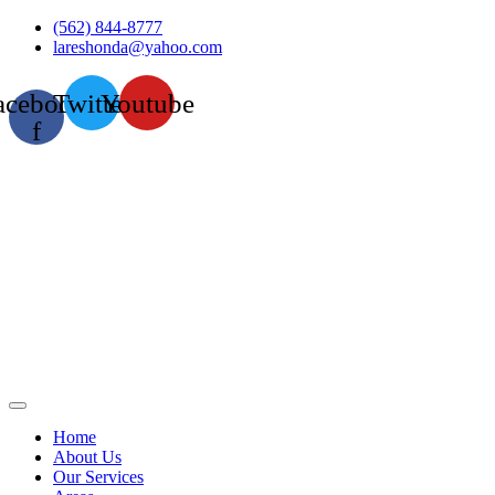
Skip
(562) 844-8777
to
lareshonda@yahoo.com
content
acebook-
Twitter
Youtube
f
Home
About Us
Our Services