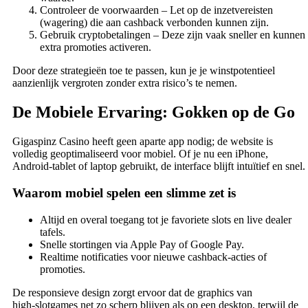
Controleer de voorwaarden – Let op de inzetvereisten
(wagering) die aan cashback verbonden kunnen zijn.
Gebruik cryptobetalingen – Deze zijn vaak sneller en kunnen
extra promoties activeren.
Door deze strategieën toe te passen, kun je je winstpotentieel
aanzienlijk vergroten zonder extra risico’s te nemen.
De Mobiele Ervaring: Gokken op de Go
Gigaspinz Casino heeft geen aparte app nodig; de website is
volledig geoptimaliseerd voor mobiel. Of je nu een iPhone,
Android‑tablet of laptop gebruikt, de interface blijft intuïtief en snel.
Waarom mobiel spelen een slimme zet is
Altijd en overal toegang tot je favoriete slots en live dealer
tafels.
Snelle stortingen via Apple Pay of Google Pay.
Realtime notificaties voor nieuwe cashback‑acties of
promoties.
De responsieve design zorgt ervoor dat de graphics van
high‑slotgames net zo scherp blijven als op een desktop, terwijl de