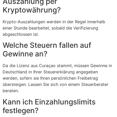
Auszahlung per
Kryptowährung?
Krypto-Auszahlungen werden in der Regel innerhalb
einer Stunde bearbeitet, sobald die Verifizierung
abgeschlossen ist.
Welche Steuern fallen auf
Gewinne an?
Da die Lizenz aus Curaçao stammt, müssen Gewinne in
Deutschland in Ihrer Steuererklärung angegeben
werden, sofern sie Ihren persönlichen Freibetrag
übersteigen. Lassen Sie sich von einem Steuerberater
beraten.
Kann ich Einzahlungslimits
festlegen?