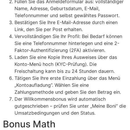
Füllen Sie das Anmeldeformular aus: vollständiger
Name, Adresse, Geburtsdatum, E-Mail,
Telefonnummer und selbst gewähltes Passwort.
Bestätigen Sie Ihre E-Mail-Adresse durch einen
Link, den Sie per Post erhalten.
Vervollständigen Sie Ihr Profil: Bei Bedarf können
Sie eine Telefonnummer hinterlegen und eine 2-
Faktor-Authentifizierung (2FA) aktivieren.
Laden Sie eine Kopie Ihres Ausweises über das
Konto-Menü hoch (KYC-Prüfung). Die
Freischaltung kann bis zu 24 Stunden dauern.
Tätigen Sie Ihre erste Einzahlung über das Menü
„Kontoaufladung”. Wählen Sie eine
Zahlungsmethode und geben Sie den Betrag ein.
Der Willkommensbonus wird automatisch
gutgeschrieben – prüfen Sie unter „Meine Boni” die
Umsatzbedingungen und den Status.
Bonus Math