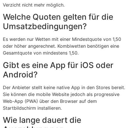
Verzicht nicht mehr möglich.
Welche Quoten gelten für die
Umsatzbedingungen?
Es werden nur Wetten mit einer Mindestquote von 1,50
oder höher angerechnet. Kombiwetten benötigen eine
Gesamtquote von mindestens 1,50.
Gibt es eine App für iOS oder
Android?
Der Anbieter stellt keine native App in den Stores bereit.
Sie können die mobile Website jedoch als progressive
Web-App (PWA) über den Browser auf dem
Startbildschirm installieren.
Wie lange dauert die