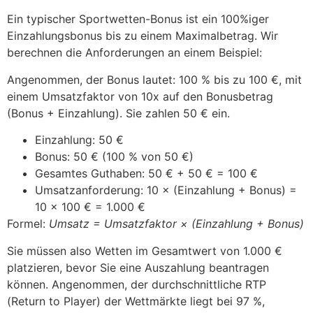
Ein typischer Sportwetten-Bonus ist ein 100%iger
Einzahlungsbonus bis zu einem Maximalbetrag. Wir
berechnen die Anforderungen an einem Beispiel:
Angenommen, der Bonus lautet: 100 % bis zu 100 €, mit
einem Umsatzfaktor von 10x auf den Bonusbetrag
(Bonus + Einzahlung). Sie zahlen 50 € ein.
Einzahlung: 50 €
Bonus: 50 € (100 % von 50 €)
Gesamtes Guthaben: 50 € + 50 € = 100 €
Umsatzanforderung: 10 × (Einzahlung + Bonus) =
10 × 100 € = 1.000 €
Formel:
Umsatz = Umsatzfaktor × (Einzahlung + Bonus)
Sie müssen also Wetten im Gesamtwert von 1.000 €
platzieren, bevor Sie eine Auszahlung beantragen
können. Angenommen, der durchschnittliche RTP
(Return to Player) der Wettmärkte liegt bei 97 %,