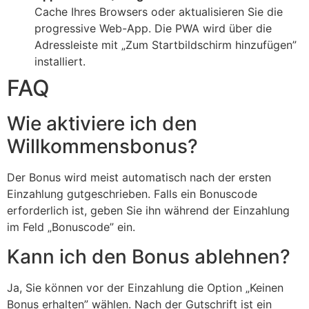
Cache Ihres Browsers oder aktualisieren Sie die
progressive Web-App. Die PWA wird über die
Adressleiste mit „Zum Startbildschirm hinzufügen”
installiert.
FAQ
Wie aktiviere ich den
Willkommensbonus?
Der Bonus wird meist automatisch nach der ersten
Einzahlung gutgeschrieben. Falls ein Bonuscode
erforderlich ist, geben Sie ihn während der Einzahlung
im Feld „Bonuscode” ein.
Kann ich den Bonus ablehnen?
Ja, Sie können vor der Einzahlung die Option „Keinen
Bonus erhalten” wählen. Nach der Gutschrift ist ein