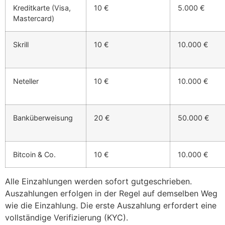
Kreditkarte (Visa,
10 €
5.000 €
Mastercard)
Skrill
10 €
10.000 €
Neteller
10 €
10.000 €
Banküberweisung
20 €
50.000 €
Bitcoin & Co.
10 €
10.000 €
Alle Einzahlungen werden sofort gutgeschrieben.
Auszahlungen erfolgen in der Regel auf demselben Weg
wie die Einzahlung. Die erste Auszahlung erfordert eine
vollständige Verifizierung (KYC).