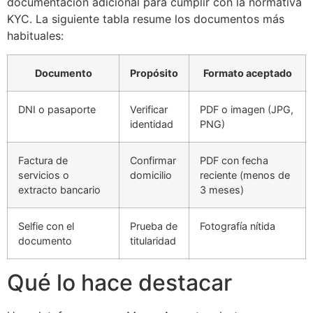
documentación adicional para cumplir con la normativa
KYC. La siguiente tabla resume los documentos más
habituales:
Documento
Propósito
Formato aceptado
DNI o pasaporte
Verificar
PDF o imagen (JPG,
identidad
PNG)
Factura de
Confirmar
PDF con fecha
servicios o
domicilio
reciente (menos de
extracto bancario
3 meses)
Selfie con el
Prueba de
Fotografía nítida
documento
titularidad
Qué lo hace destacar