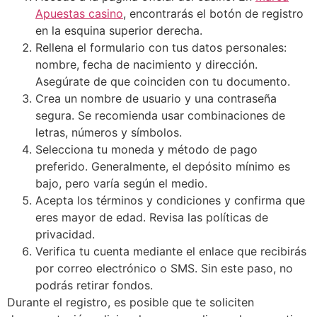
Apuestas casino
, encontrarás el botón de registro
en la esquina superior derecha.
Rellena el formulario con tus datos personales:
nombre, fecha de nacimiento y dirección.
Asegúrate de que coinciden con tu documento.
Crea un nombre de usuario y una contraseña
segura. Se recomienda usar combinaciones de
letras, números y símbolos.
Selecciona tu moneda y método de pago
preferido. Generalmente, el depósito mínimo es
bajo, pero varía según el medio.
Acepta los términos y condiciones y confirma que
eres mayor de edad. Revisa las políticas de
privacidad.
Verifica tu cuenta mediante el enlace que recibirás
por correo electrónico o SMS. Sin este paso, no
podrás retirar fondos.
Durante el registro, es posible que te soliciten