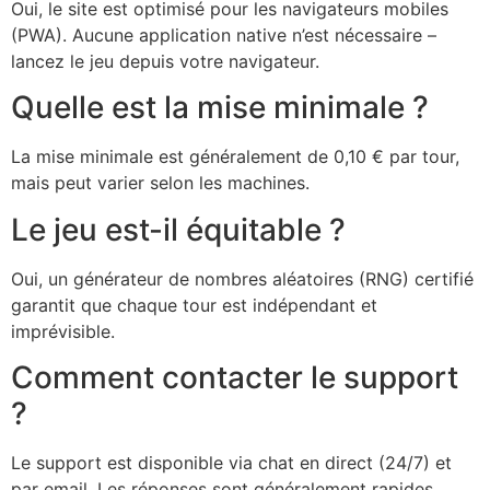
Oui, le site est optimisé pour les navigateurs mobiles
(PWA). Aucune application native n’est nécessaire –
lancez le jeu depuis votre navigateur.
Quelle est la mise minimale ?
La mise minimale est généralement de 0,10 € par tour,
mais peut varier selon les machines.
Le jeu est-il équitable ?
Oui, un générateur de nombres aléatoires (RNG) certifié
garantit que chaque tour est indépendant et
imprévisible.
Comment contacter le support
?
Le support est disponible via chat en direct (24/7) et
par email. Les réponses sont généralement rapides.