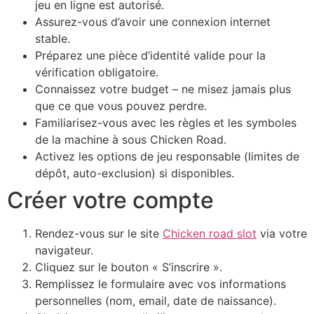
jeu en ligne est autorisé.
Assurez-vous d’avoir une connexion internet
stable.
Préparez une pièce d’identité valide pour la
vérification obligatoire.
Connaissez votre budget – ne misez jamais plus
que ce que vous pouvez perdre.
Familiarisez-vous avec les règles et les symboles
de la machine à sous Chicken Road.
Activez les options de jeu responsable (limites de
dépôt, auto-exclusion) si disponibles.
Créer votre compte
Rendez-vous sur le site
Chicken road slot
via votre
navigateur.
Cliquez sur le bouton « S’inscrire ».
Remplissez le formulaire avec vos informations
personnelles (nom, email, date de naissance).