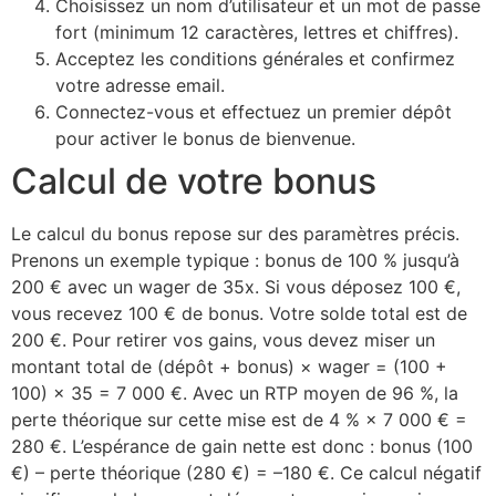
Choisissez un nom d’utilisateur et un mot de passe
fort (minimum 12 caractères, lettres et chiffres).
Acceptez les conditions générales et confirmez
votre adresse email.
Connectez-vous et effectuez un premier dépôt
pour activer le bonus de bienvenue.
Calcul de votre bonus
Le calcul du bonus repose sur des paramètres précis.
Prenons un exemple typique : bonus de 100 % jusqu’à
200 € avec un wager de 35x. Si vous déposez 100 €,
vous recevez 100 € de bonus. Votre solde total est de
200 €. Pour retirer vos gains, vous devez miser un
montant total de (dépôt + bonus) × wager = (100 +
100) × 35 = 7 000 €. Avec un RTP moyen de 96 %, la
perte théorique sur cette mise est de 4 % × 7 000 € =
280 €. L’espérance de gain nette est donc : bonus (100
€) – perte théorique (280 €) = –180 €. Ce calcul négatif