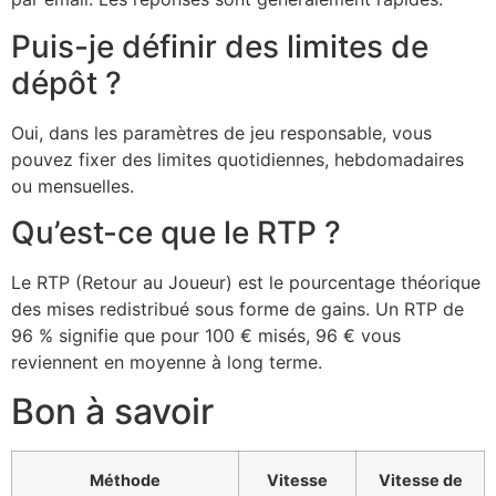
Puis-je définir des limites de
dépôt ?
Oui, dans les paramètres de jeu responsable, vous
pouvez fixer des limites quotidiennes, hebdomadaires
ou mensuelles.
Qu’est-ce que le RTP ?
Le RTP (Retour au Joueur) est le pourcentage théorique
des mises redistribué sous forme de gains. Un RTP de
96 % signifie que pour 100 € misés, 96 € vous
reviennent en moyenne à long terme.
Bon à savoir
Méthode
Vitesse
Vitesse de