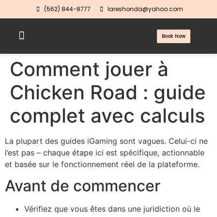
(562) 844-8777
lareshonda@yahoo.com
Book Now
Comment jouer à
Chicken Road : guide
complet avec calculs
La plupart des guides iGaming sont vagues. Celui-ci ne
l’est pas – chaque étape ici est spécifique, actionnable
et basée sur le fonctionnement réel de la plateforme.
Avant de commencer
Vérifiez que vous êtes dans une juridiction où le