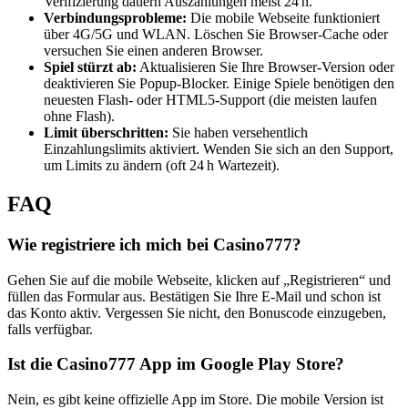
Verifizierung dauern Auszahlungen meist 24 h.
Verbindungsprobleme:
Die mobile Webseite funktioniert
über 4G/5G und WLAN. Löschen Sie Browser-Cache oder
versuchen Sie einen anderen Browser.
Spiel stürzt ab:
Aktualisieren Sie Ihre Browser-Version oder
deaktivieren Sie Popup-Blocker. Einige Spiele benötigen den
neuesten Flash- oder HTML5-Support (die meisten laufen
ohne Flash).
Limit überschritten:
Sie haben versehentlich
Einzahlungslimits aktiviert. Wenden Sie sich an den Support,
um Limits zu ändern (oft 24 h Wartezeit).
FAQ
Wie registriere ich mich bei Casino777?
Gehen Sie auf die mobile Webseite, klicken auf „Registrieren“ und
füllen das Formular aus. Bestätigen Sie Ihre E‑Mail und schon ist
das Konto aktiv. Vergessen Sie nicht, den Bonuscode einzugeben,
falls verfügbar.
Ist die Casino777 App im Google Play Store?
Nein, es gibt keine offizielle App im Store. Die mobile Version ist