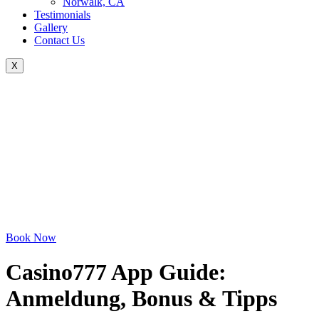
Norwalk, CA
Testimonials
Gallery
Contact Us
X
Book Now
Casino777 App Guide:
Anmeldung, Bonus & Tipps