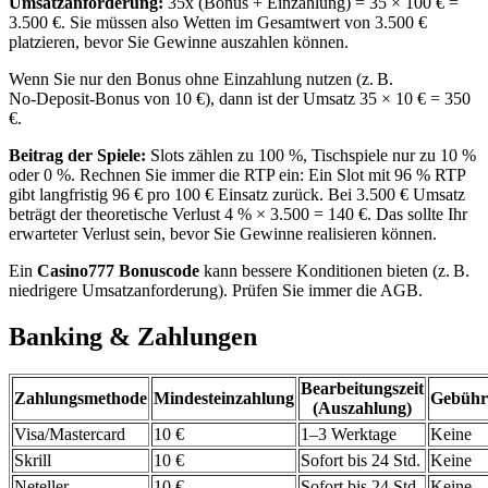
Umsatzanforderung:
35x (Bonus + Einzahlung) = 35 × 100 € =
3.500 €. Sie müssen also Wetten im Gesamtwert von 3.500 €
platzieren, bevor Sie Gewinne auszahlen können.
Wenn Sie nur den Bonus ohne Einzahlung nutzen (z. B.
No‑Deposit-Bonus von 10 €), dann ist der Umsatz 35 × 10 € = 350
€.
Beitrag der Spiele:
Slots zählen zu 100 %, Tischspiele nur zu 10 %
oder 0 %. Rechnen Sie immer die RTP ein: Ein Slot mit 96 % RTP
gibt langfristig 96 € pro 100 € Einsatz zurück. Bei 3.500 € Umsatz
beträgt der theoretische Verlust 4 % × 3.500 = 140 €. Das sollte Ihr
erwarteter Verlust sein, bevor Sie Gewinne realisieren können.
Ein
Casino777 Bonuscode
kann bessere Konditionen bieten (z. B.
niedrigere Umsatzanforderung). Prüfen Sie immer die AGB.
Banking & Zahlungen
Bearbeitungszeit
Zahlungsmethode
Mindesteinzahlung
Gebühr
(Auszahlung)
Visa/Mastercard
10 €
1–3 Werktage
Keine
Skrill
10 €
Sofort bis 24 Std.
Keine
Neteller
10 €
Sofort bis 24 Std.
Keine