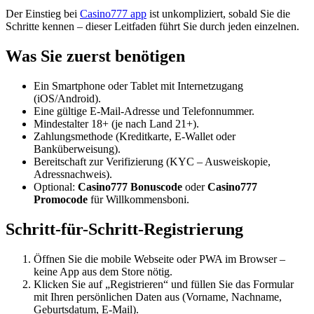
Der Einstieg bei
Casino777 app
ist unkompliziert, sobald Sie die
Schritte kennen – dieser Leitfaden führt Sie durch jeden einzelnen.
Was Sie zuerst benötigen
Ein Smartphone oder Tablet mit Internetzugang
(iOS/Android).
Eine gültige E‑Mail-Adresse und Telefonnummer.
Mindestalter 18+ (je nach Land 21+).
Zahlungsmethode (Kreditkarte, E‑Wallet oder
Banküberweisung).
Bereitschaft zur Verifizierung (KYC – Ausweiskopie,
Adressnachweis).
Optional:
Casino777 Bonuscode
oder
Casino777
Promocode
für Willkommensboni.
Schritt-für-Schritt-Registrierung
Öffnen Sie die mobile Webseite oder PWA im Browser –
keine App aus dem Store nötig.
Klicken Sie auf „Registrieren“ und füllen Sie das Formular
mit Ihren persönlichen Daten aus (Vorname, Nachname,
Geburtsdatum, E‑Mail).