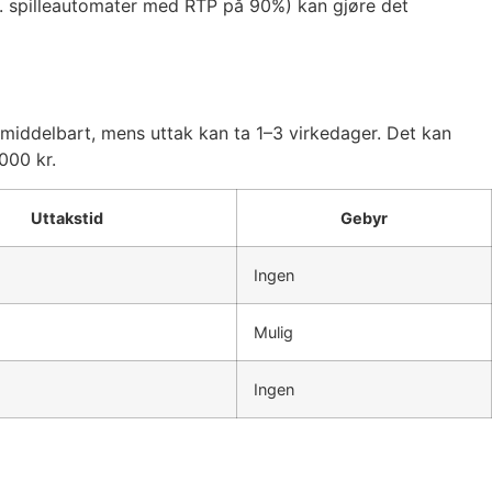
s. spilleautomater med RTP på 90%) kan gjøre det
middelbart, mens uttak kan ta 1–3 virkedager. Det kan
000 kr.
Uttakstid
Gebyr
Ingen
Mulig
Ingen