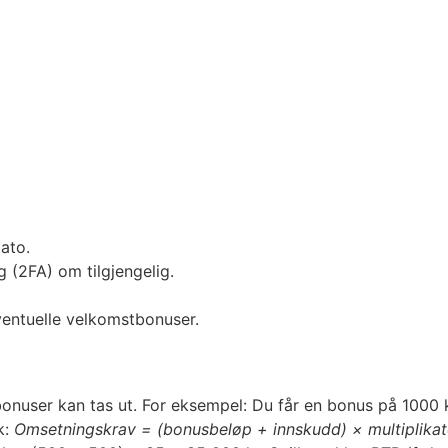
ato.
g (2FA) om tilgjengelig.
eventuelle velkomstbonuser.
bonuser kan tas ut. For eksempel: Du får en bonus på 1000
k:
Omsetningskrav = (bonusbeløp + innskudd) × multiplikat