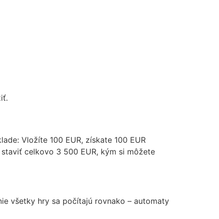
iť.
lade: Vložíte 100 EUR, získate 100 EUR
 staviť celkovo 3 500 EUR, kým si môžete
nie všetky hry sa počítajú rovnako – automaty