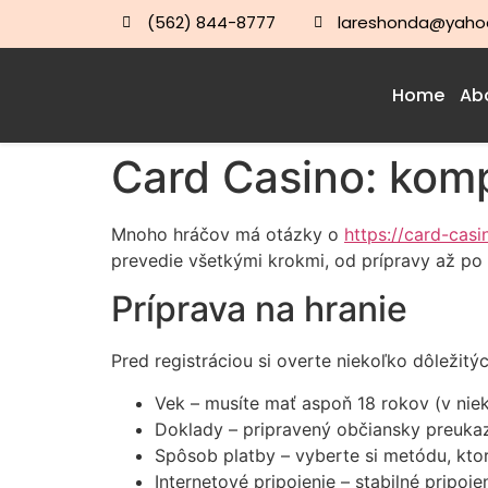
(562) 844-8777
lareshonda@yaho
Home
Ab
Card Casino: komp
Mnoho hráčov má otázky o
https://card-cas
prevedie všetkými krokmi, od prípravy až po 
Príprava na hranie
Pred registráciou si overte niekoľko dôležitý
Vek – musíte mať aspoň 18 rokov (v niek
Doklady – pripravený občiansky preukaz
Spôsob platby – vyberte si metódu, ktor
Internetové pripojenie – stabilné pripoje