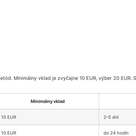
tód. Minimálny vklad je zvyčajne 10 EUR, výber 20 EUR. S
Minimálny vklad
10 EUR
2–5 dní
10 EUR
do 24 hodín