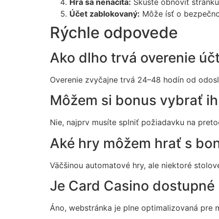
Hra sa nenačíta:
Skúste obnoviť stránku,
Účet zablokovaný:
Môže ísť o bezpečnos
Rýchle odpovede
Ako dlho trvá overenie úč
Overenie zvyčajne trvá 24–48 hodín od odosl
Môžem si bonus vybrať i
Nie, najprv musíte splniť požiadavku na preto
Aké hry môžem hrať s b
Väčšinou automatové hry, ale niektoré stolov
Je Card Casino dostupné 
Áno, webstránka je plne optimalizovaná pre 