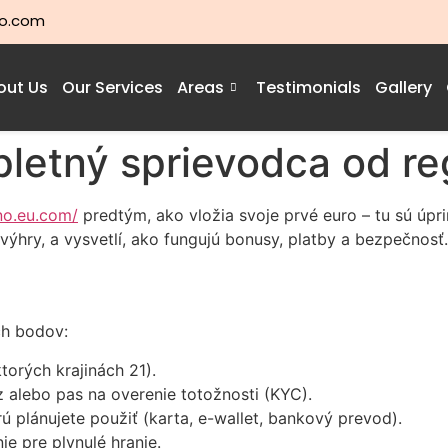
o.com
out Us
Our Services
Areas
Testimonials
Gallery
letný sprievodca od re
ino.eu.com/
predtým, ako vložia svoje prvé euro – tu sú úp
výhry, a vysvetlí, ako fungujú bonusy, platby a bezpečnosť.
ch bodov:
torých krajinách 21).
 alebo pas na overenie totožnosti (KYC).
ú plánujete použiť (karta, e-wallet, bankový prevod).
nie pre plynulé hranie.