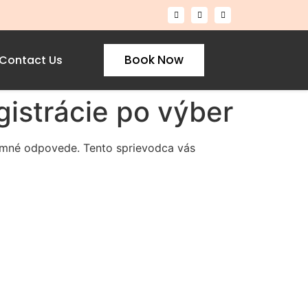
Book Now
Contact Us
gistrácie po výber
rimné odpovede. Tento sprievodca vás