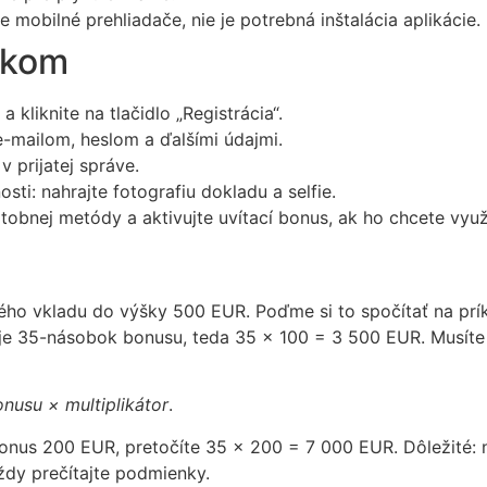
e mobilné prehliadače, nie je potrebná inštalácia aplikácie.
rokom
kliknite na tlačidlo „Registrácia“.
e-mailom, heslom a ďalšími údajmi.
v prijatej správe.
sti: nahrajte fotografiu dokladu a selfie.
obnej metódy a aktivujte uvítací bonus, ak ho chcete využ
ého vkladu do výšky 500 EUR. Poďme si to spočítať na prík
 je 35-násobok bonusu, teda 35 × 100 = 3 500 EUR. Musíte
nusu × multiplikátor
.
onus 200 EUR, pretočíte 35 × 200 = 7 000 EUR. Dôležité: 
vždy prečítajte podmienky.