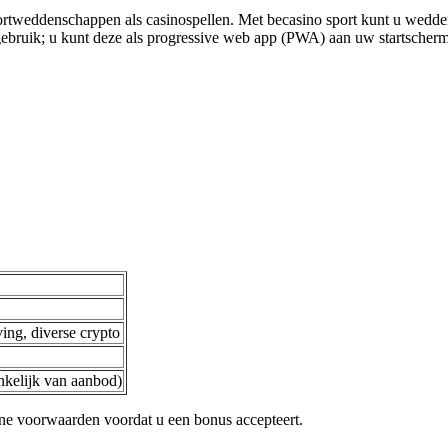
rtweddenschappen als casinospellen. Met becasino sport kunt u wedden o
el gebruik; u kunt deze als progressive web app (PWA) aan uw startsche
ving, diverse crypto
nkelijk van aanbod)
ene voorwaarden voordat u een bonus accepteert.