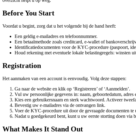
overzicht helpt u op weg.
Before You Start
Voordat u begint, zorg dat u het volgende bij de hand heeft:
Een geldig e-mailadres en telefoonnummer.
Een betaalmethode zoals creditcard, e-wallet of bankoverschrij
Identificatiedocumenten voor de KYC-procedure (paspoort, identi
Houd rekening met eventuele lokale belastingregels: winsten ui
Registration
Het aanmaken van een account is eenvoudig. Volg deze stappen:
Ga naar de website en klik op ‘Registreren’ of ‘Aanmelden’.
Vul uw persoonlijke gegevens in: naam, geboortedatum, adres e
Kies een gebruikersnaam en sterk wachtwoord. Activeer tweefac
Bevestig uw e-mailadres via de ontvangen link.
Voer de KYC-procedure uit door de gevraagde documenten te up
Nadat u goedgekeurd bent, kunt u uw eerste storting doen via b
What Makes It Stand Out