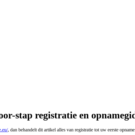
oor-stap registratie en opnamegi
e.eu/
, dan behandelt dit artikel alles van registratie tot uw eerste opnam