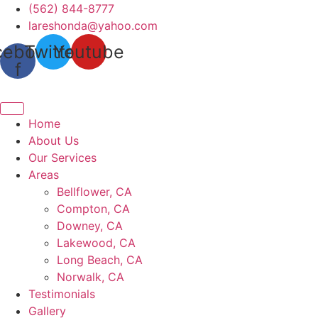
Skip
(562) 844-8777
to
lareshonda@yahoo.com
content
cebook-
Twitter
Youtube
f
Home
About Us
Our Services
Areas
Bellflower, CA
Compton, CA
Downey, CA
Lakewood, CA
Long Beach, CA
Norwalk, CA
Testimonials
Gallery