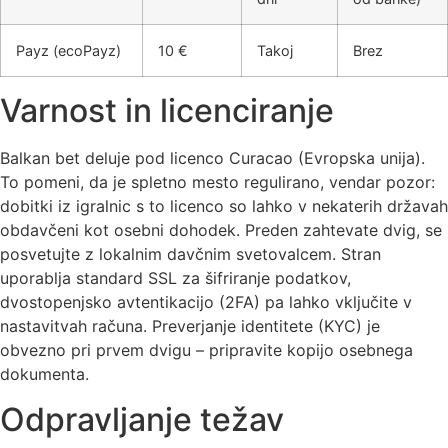
Payz (ecoPayz)
10 €
Takoj
Brez
Varnost in licenciranje
Balkan bet deluje pod licenco Curacao (Evropska unija).
To pomeni, da je spletno mesto regulirano, vendar pozor:
dobitki iz igralnic s to licenco so lahko v nekaterih državah
obdavčeni kot osebni dohodek. Preden zahtevate dvig, se
posvetujte z lokalnim davčnim svetovalcem. Stran
uporablja standard SSL za šifriranje podatkov,
dvostopenjsko avtentikacijo (2FA) pa lahko vključite v
nastavitvah računa. Preverjanje identitete (KYC) je
obvezno pri prvem dvigu – pripravite kopijo osebnega
dokumenta.
Odpravljanje težav