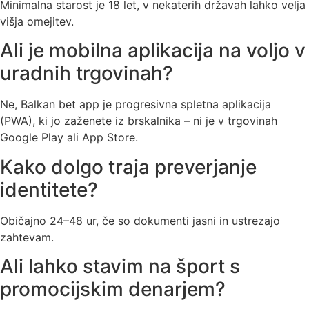
Minimalna starost je 18 let, v nekaterih državah lahko velja
višja omejitev.
Ali je mobilna aplikacija na voljo v
uradnih trgovinah?
Ne, Balkan bet app je progresivna spletna aplikacija
(PWA), ki jo zaženete iz brskalnika – ni je v trgovinah
Google Play ali App Store.
Kako dolgo traja preverjanje
identitete?
Običajno 24–48 ur, če so dokumenti jasni in ustrezajo
zahtevam.
Ali lahko stavim na šport s
promocijskim denarjem?