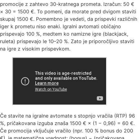
promocije z zahtevo 30-kratnega prometa. Izračun: 50 €
× 30 = 1500 €. To pomeni, da morate pred dvigom staviti
skupaj 1500 €. Pomembno je vedeti, da prispevki različnih
iger k prometu niso enaki. Igralni avtomati običajno
prispevajo 100 %, medtem ko namizne igre (blackjack,
ruleta) prispevajo le 10–20 %. Zato je priporočljivo staviti
na igre z visokim prispevkom.
Če stavite na igralne avtomate s stopnjo vračila (RTP) 96
%, pričakovana izguba znaša 1500 € × (1 − 0,96) = 60 €.
Če promocija vključuje vračilo (npr. 100 % bonus do 200
€), je matematična vrednost: (bonus) − (pričakovana