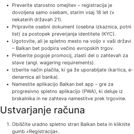
Preverite starostno omejitev – registracija je
dovoljena samo osebam, starim vsaj 18 let (v
nekaterih državah 21).
Pripravite osebni dokument (osebna izkaznica, potni
list) za postopek preverjanja identitete (KYC).
Ugotovite, ali je spletno mesto na voljo v vaši državi
– Balkan bet podpira večino evropskih trgov.
Preberite pogoje promocij, zlasti del o zahtevah za
stave (angl. wagering requirements).
Izberite način plačila, ki ga že uporabljate (kartica, e-
denarnica ali banka).
Namestite aplikacijo Balkan bet app – gre za
progresivno spletno aplikacijo (PWA), ki deluje iz
brskalnika in ne zahteva namestitve prek trgovine.
Ustvarjanje računa
Obiščite uradno spletno stran Balkan beta in kliknite
gumb »Registracija«.