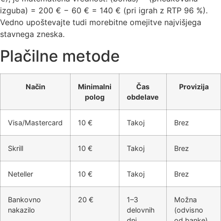
izguba) = 200 € − 60 € = 140 € (pri igrah z RTP 96 %).
Vedno upoštevajte tudi morebitne omejitve najvišjega
stavnega zneska.
Plačilne metode
Način
Minimalni
Čas
Provizija
polog
obdelave
Visa/Mastercard
10 €
Takoj
Brez
Skrill
10 €
Takoj
Brez
Neteller
10 €
Takoj
Brez
Bankovno
20 €
1–3
Možna
nakazilo
delovnih
(odvisno
dni
od banke)