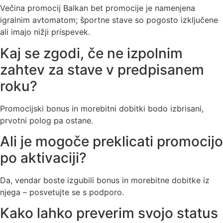
Večina promocij Balkan bet promocije je namenjena
igralnim avtomatom; športne stave so pogosto izključene
ali imajo nižji prispevek.
Kaj se zgodi, če ne izpolnim
zahtev za stave v predpisanem
roku?
Promocijski bonus in morebitni dobitki bodo izbrisani,
prvotni polog pa ostane.
Ali je mogoče preklicati promocijo
po aktivaciji?
Da, vendar boste izgubili bonus in morebitne dobitke iz
njega – posvetujte se s podporo.
Kako lahko preverim svojo status